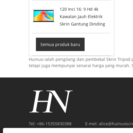
120 Inci 16: 9 Hd 4k
Kawalan Jauh Elektrik
Skrin Gantung Dinding
Semua produk baru
Huinuo ialah pengilang dan pembekal Skrin Tripod 
tetapi juga mempunyai senarai harga yang murah.
Tel:
+86-15355830388
E-mel:
alice@huinuosc