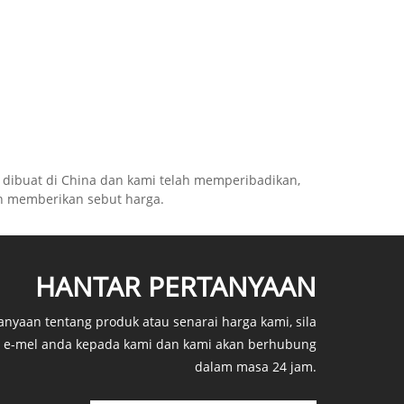
a dibuat di China dan kami telah memperibadikan,
h memberikan sebut harga.
HANTAR PERTANYAAN
anyaan tentang produk atau senarai harga kami, sila
n e-mel anda kepada kami dan kami akan berhubung
dalam masa 24 jam.