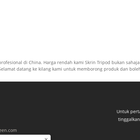
profesional di China. Harga rendah kami Skrin Tripod bukan sahaj
 Selamat datang ke kilang kami untuk memborong produk dan bole
Untuk pert
tinggalka
reen.com