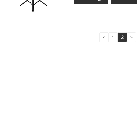
<
1
2
>