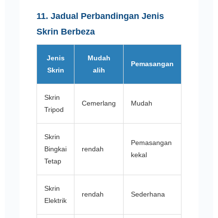
11. Jadual Perbandingan Jenis
Skrin Berbeza
Jenis
Mudah
Aplika
Pemasangan
Skrin
alih
Terba
Skrin
Persemb
Cemerlang
Mudah
Tripod
mudah al
Skrin
Pemasangan
Pawaga
Bingkai
rendah
kekal
rumah
Tetap
Skrin
Bilik
rendah
Sederhana
Elektrik
persidan