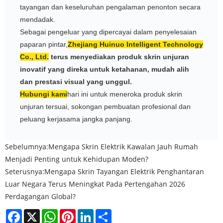
tayangan dan keseluruhan pengalaman penonton secara
mendadak.
Sebagai pengeluar yang dipercayai dalam penyelesaian
paparan pintar,
Zhejiang Huinuo Intelligent Technology
Co., Ltd.
terus menyediakan produk skrin unjuran
inovatif yang direka untuk ketahanan, mudah alih
dan prestasi visual yang unggul.
Hubungi kami
hari ini untuk meneroka produk skrin
unjuran tersuai, sokongan pembuatan profesional dan
peluang kerjasama jangka panjang.
Sebelumnya:
Mengapa Skrin Elektrik Kawalan Jauh Rumah
Menjadi Penting untuk Kehidupan Moden?
Seterusnya:
Mengapa Skrin Tayangan Elektrik Penghantaran
Luar Negara Terus Meningkat Pada Pertengahan 2026
Perdagangan Global?
Facebook
X
WhatsApp
Pinterest
LinkedIn
Share