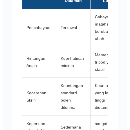
Dalaman
Luar
Cahaya
matahari
Pencahayaan
Terkawal
berubah-
ubah
Memerlukan
Rintangan
Keprihatinan
tripod yang
Angin
minima
stabil
Keuntungan
Keuntungan
Kecerahan
standard
yang lebih
Skrin
boleh
tinggi
diterima
diutamakan
Keperluan
sangat
Sederhana