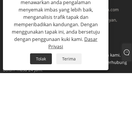
menawarkan anda pengalaman
menyemak imbas yang lebih baik,
Tel:
+86-15355830388
E-mel:
alice@huinuoscreen.com
menganalisis trafik tapak dan
Alamat:
Bandar Ganpu Liu Li Ji Zhen Xi Jie, Daerah Haiyan,
memperibadikan kandungan. Dengan
Bandar Jiaxing, Wilayah Zhejiang
menggunakan tapak ini, anda bersetuju
dengan penggunaan kuki kami.
Dasar
HANTAR PERTANYAAN
Privasi
Untuk pertanyaan tentang produk atau senarai harga kami, sila
Tolak
Terima
tinggalkan e-mel anda kepada kami dan kami akan berhubung
dalam masa 24 jam.
PERTANYAAN SEKARANG
Links
Sitemap
RSS
XML
Dasar Privasi
Hak Cipta © 2023 Zhejiang Huinuo Intelligent Technology Co., Ltd. - Skrin Elektrik,